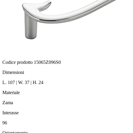
Codice prodotto 15065Z096S0
Dimensioni
L. 107 | W. 37 | H. 24
Materiale
Zama
Interasse
96
Orientamento