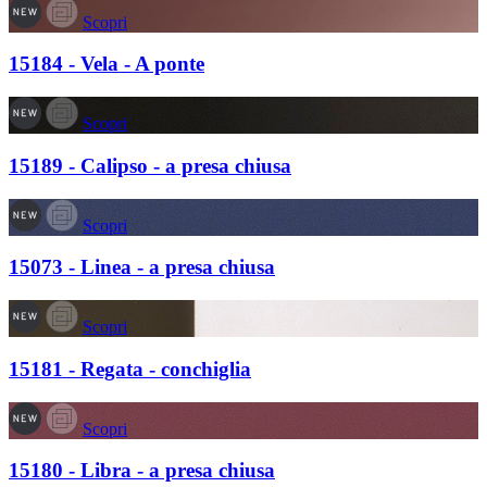
Scopri
15184 - Vela - A ponte
Scopri
15189 - Calipso - a presa chiusa
Scopri
15073 - Linea - a presa chiusa
Scopri
15181 - Regata - conchiglia
Scopri
15180 - Libra - a presa chiusa