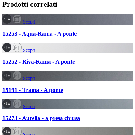
Prodotti correlati
Scopri
15253 - Aqua-Rama - A ponte
Scopri
15252 - Riva-Rama - A ponte
Scopri
15191 - Trama - A ponte
Scopri
15273 - Aurelia - a presa chiusa
Scopri