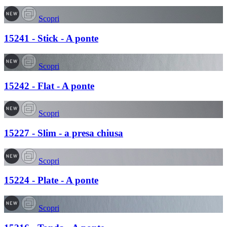
Scopri
15241 - Stick - A ponte
Scopri
15242 - Flat - A ponte
Scopri
15227 - Slim - a presa chiusa
Scopri
15224 - Plate - A ponte
Scopri