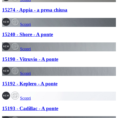
15274 - Appia - a presa chiusa
Scopri
15240 - Shore - A ponte
Scopri
15190 - Vitruvio - A ponte
Scopri
15192 - Keplero - A ponte
Scopri
15193 - Cadillac - A ponte