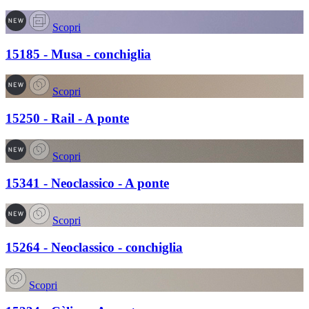
Scopri
15185 - Musa - conchiglia
Scopri
15250 - Rail - A ponte
Scopri
15341 - Neoclassico - A ponte
Scopri
15264 - Neoclassico - conchiglia
Scopri