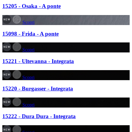
15205 - Osaka - A ponte
Scopri
15098 - Frida - A ponte
Scopri
15221 - Ultevanna - Integrata
Scopri
15220 - Burgasser - Integrata
Scopri
15222 - Dura Dura - Integrata