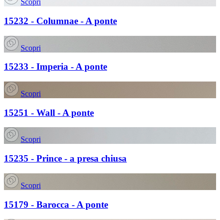
Scopri
15232 - Columnae - A ponte
Scopri
15233 - Imperia - A ponte
Scopri
15251 - Wall - A ponte
Scopri
15235 - Prince - a presa chiusa
Scopri
15179 - Barocca - A ponte