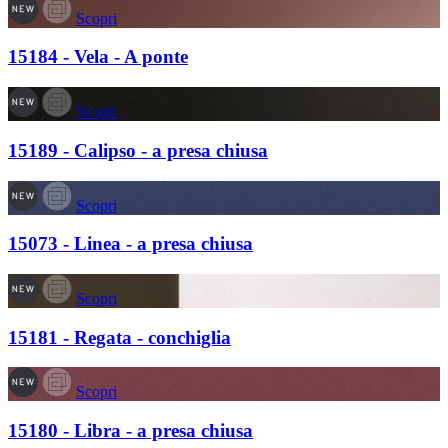
Scopri
15184 - Vela - A ponte
Scopri
15189 - Calipso - a presa chiusa
Scopri
15073 - Linea - a presa chiusa
Scopri
15181 - Regata - conchiglia
Scopri
15180 - Libra - a presa chiusa