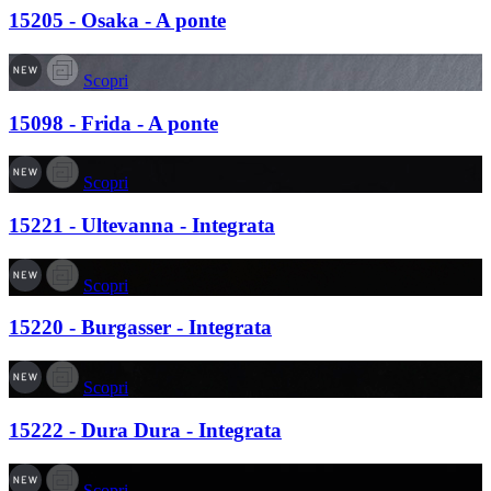
15205 - Osaka - A ponte
Scopri
15098 - Frida - A ponte
Scopri
15221 - Ultevanna - Integrata
Scopri
15220 - Burgasser - Integrata
Scopri
15222 - Dura Dura - Integrata
Scopri