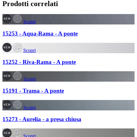
Prodotti correlati
Scopri
15253 - Aqua-Rama - A ponte
Scopri
15252 - Riva-Rama - A ponte
Scopri
15191 - Trama - A ponte
Scopri
15273 - Aurelia - a presa chiusa
Scopri