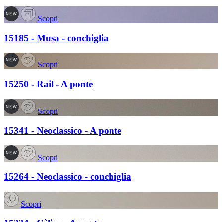
Scopri
15185 - Musa - conchiglia
Scopri
15250 - Rail - A ponte
Scopri
15341 - Neoclassico - A ponte
Scopri
15264 - Neoclassico - conchiglia
Scopri