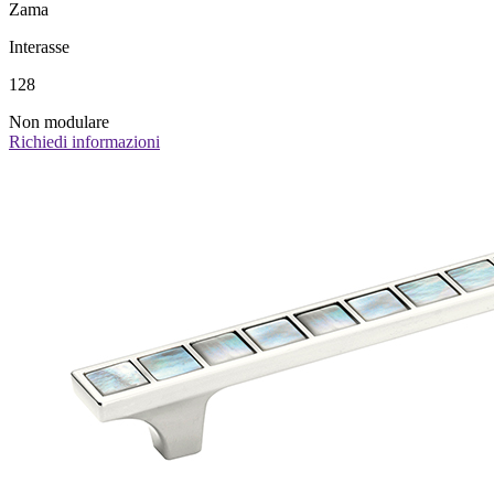
Zama
Interasse
128
Non modulare
Richiedi informazioni