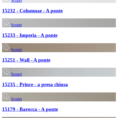
Scopri
15232 - Columnae - A ponte
Scopri
15233 - Imperia - A ponte
Scopri
15251 - Wall - A ponte
Scopri
15235 - Prince - a presa chiusa
Scopri
15179 - Barocca - A ponte