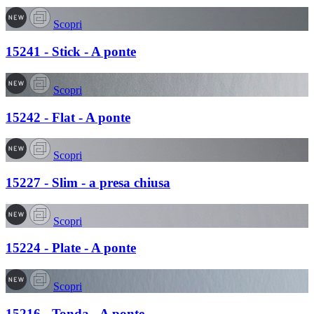
Scopri
15241 - Stick - A ponte
Scopri
15242 - Flat - A ponte
Scopri
15227 - Slim - a presa chiusa
Scopri
15224 - Plate - A ponte
Scopri
15216 - Tonda - A ponte