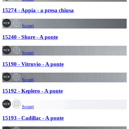
15274 - Appia - a presa chiusa
Scopri
15240 - Shore - A ponte
Scopri
15190 - Vitruvio - A ponte
Scopri
15192 - Keplero - A ponte
Scopri
15193 - Cadillac - A ponte