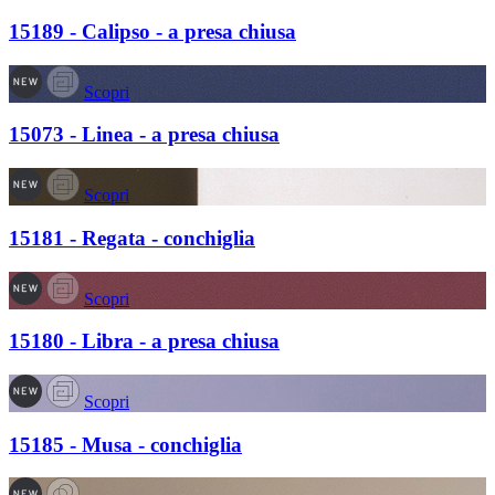
15189 - Calipso - a presa chiusa
Scopri
15073 - Linea - a presa chiusa
Scopri
15181 - Regata - conchiglia
Scopri
15180 - Libra - a presa chiusa
Scopri
15185 - Musa - conchiglia