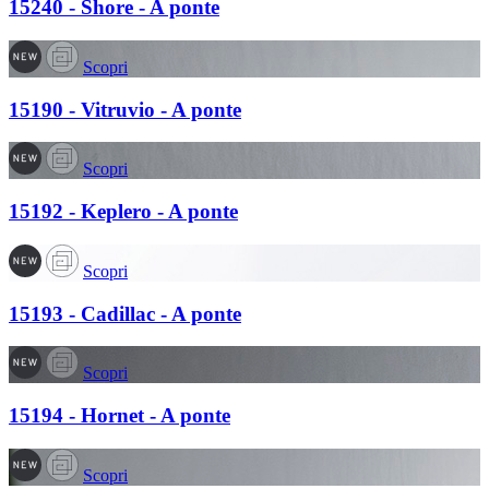
15240 - Shore - A ponte
Scopri
15190 - Vitruvio - A ponte
Scopri
15192 - Keplero - A ponte
Scopri
15193 - Cadillac - A ponte
Scopri
15194 - Hornet - A ponte
Scopri