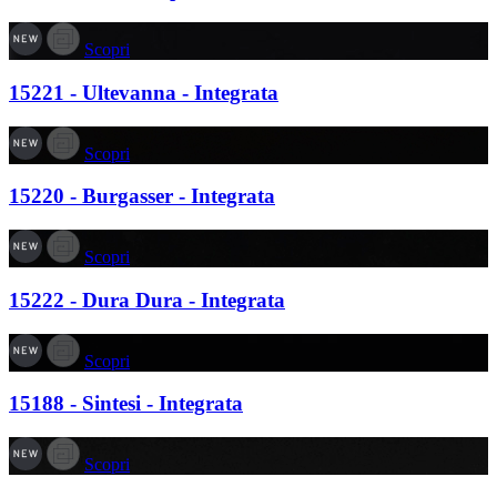
Scopri
15221 - Ultevanna - Integrata
Scopri
15220 - Burgasser - Integrata
Scopri
15222 - Dura Dura - Integrata
Scopri
15188 - Sintesi - Integrata
Scopri