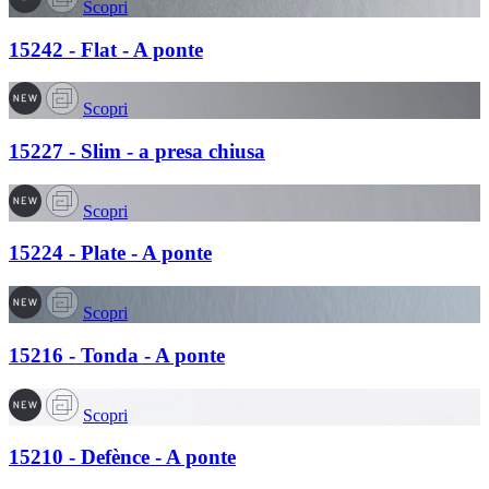
Scopri
15242 - Flat - A ponte
Scopri
15227 - Slim - a presa chiusa
Scopri
15224 - Plate - A ponte
Scopri
15216 - Tonda - A ponte
Scopri
15210 - Defènce - A ponte