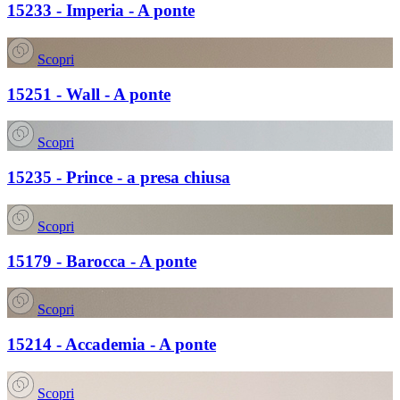
15233 - Imperia - A ponte
Scopri
15251 - Wall - A ponte
Scopri
15235 - Prince - a presa chiusa
Scopri
15179 - Barocca - A ponte
Scopri
15214 - Accademia - A ponte
Scopri