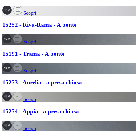
Scopri
15252 - Riva-Rama - A ponte
Scopri
15191 - Trama - A ponte
Scopri
15273 - Aurelia - a presa chiusa
Scopri
15274 - Appia - a presa chiusa
Scopri