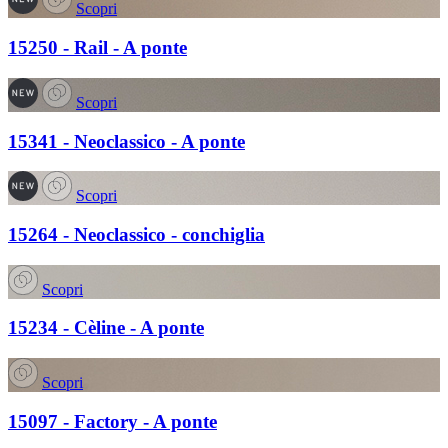
Scopri
15250 - Rail - A ponte
Scopri
15341 - Neoclassico - A ponte
Scopri
15264 - Neoclassico - conchiglia
Scopri
15234 - Cèline - A ponte
Scopri
15097 - Factory - A ponte