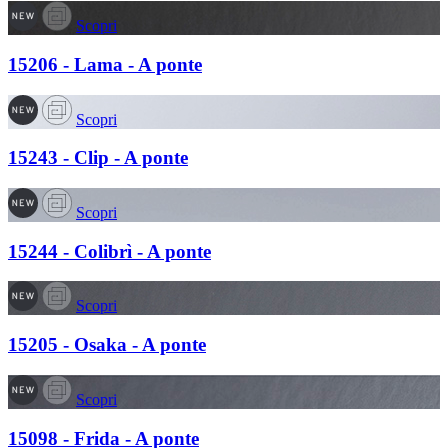
Scopri
15206 - Lama - A ponte
Scopri
15243 - Clip - A ponte
Scopri
15244 - Colibrì - A ponte
Scopri
15205 - Osaka - A ponte
Scopri
15098 - Frida - A ponte