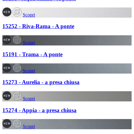
Scopri
15252 - Riva-Rama - A ponte
Scopri
15191 - Trama - A ponte
Scopri
15273 - Aurelia - a presa chiusa
Scopri
15274 - Appia - a presa chiusa
Scopri