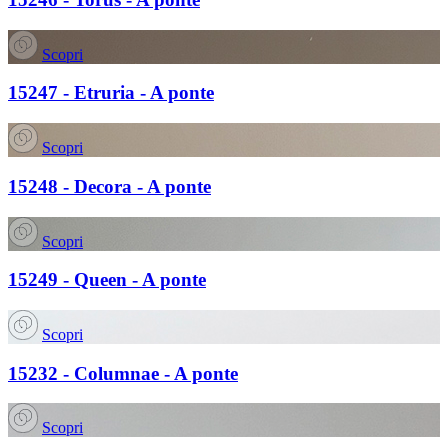
Scopri
15247 - Etruria - A ponte
Scopri
15248 - Decora - A ponte
Scopri
15249 - Queen - A ponte
Scopri
15232 - Columnae - A ponte
Scopri