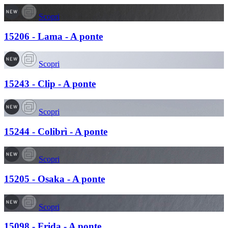
Scopri
15206 - Lama - A ponte
Scopri
15243 - Clip - A ponte
Scopri
15244 - Colibrì - A ponte
Scopri
15205 - Osaka - A ponte
Scopri
15098 - Frida - A ponte