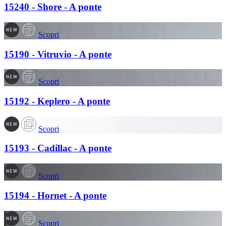
15240 - Shore - A ponte
Scopri
15190 - Vitruvio - A ponte
Scopri
15192 - Keplero - A ponte
Scopri
15193 - Cadillac - A ponte
Scopri
15194 - Hornet - A ponte
Scopri