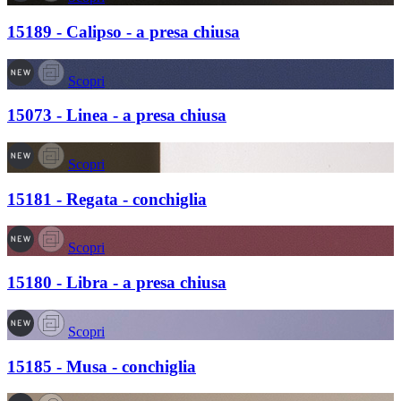
15189 - Calipso - a presa chiusa
Scopri
15073 - Linea - a presa chiusa
Scopri
15181 - Regata - conchiglia
Scopri
15180 - Libra - a presa chiusa
Scopri
15185 - Musa - conchiglia