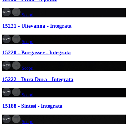
Scopri
15221 - Ultevanna - Integrata
Scopri
15220 - Burgasser - Integrata
Scopri
15222 - Dura Dura - Integrata
Scopri
15188 - Sintesi - Integrata
Scopri