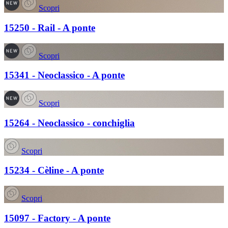
Scopri
15250 - Rail - A ponte
Scopri
15341 - Neoclassico - A ponte
Scopri
15264 - Neoclassico - conchiglia
Scopri
15234 - Cèline - A ponte
Scopri
15097 - Factory - A ponte