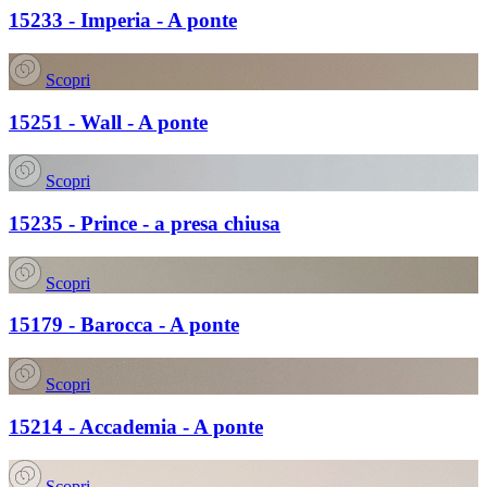
15233 - Imperia - A ponte
Scopri
15251 - Wall - A ponte
Scopri
15235 - Prince - a presa chiusa
Scopri
15179 - Barocca - A ponte
Scopri
15214 - Accademia - A ponte
Scopri