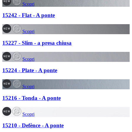
Scopri
15242 - Flat - A ponte
Scopri
15227 - Slim - a presa chiusa
Scopri
15224 - Plate - A ponte
Scopri
15216 - Tonda - A ponte
Scopri
15210 - Defènce - A ponte