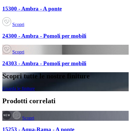
15300 - Ambra - A ponte
Scopri
24300 - Ambra - Pomoli per mobili
Scopri
24303 - Ambra - Pomoli per mobili
Scopri tutte le nostre finiture
Guarda le finiture
Prodotti correlati
Scopri
15253 - Aqua-Rama - A ponte